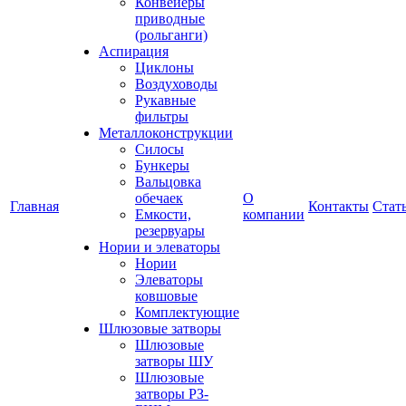
Конвейеры
приводные
(рольганги)
Аспирация
Циклоны
Воздуховоды
Рукавные
фильтры
Металлоконструкции
Силосы
Бункеры
Вальцовка
обечаек
О
Главная
Контакты
Стат
Емкости,
компании
резервуары
Нории и элеваторы
Нории
Элеваторы
ковшовые
Комплектующие
Шлюзовые затворы
Шлюзовые
затворы ШУ
Шлюзовые
затворы РЗ-